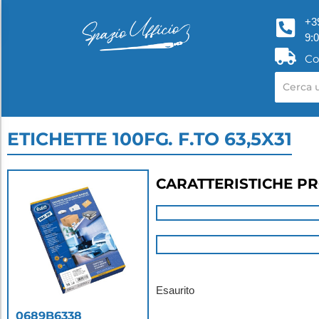
+3
9:
Co
ETICHETTE 100FG. F.TO 63,5X31
CARATTERISTICHE P
Esaurito
0689B6338