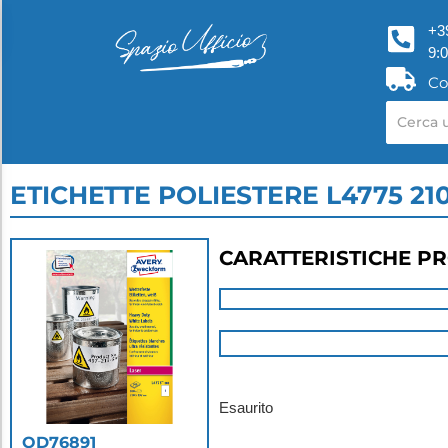
+3
9:
Co
ETICHETTE POLIESTERE L4775 21
CARATTERISTICHE P
Esaurito
OD76891