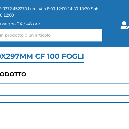
9 0372 452278 Lun - Ven 8:00 12:00 14:30 18:30 Sab
00 12:00
nsegna 24 / 48 ore
0X297MM CF 100 FOGLI
RODOTTO