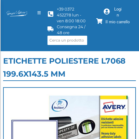
+39 0372
Logi
452278 lun -
n
ven 8:00 18:00
Il mio carrello
Consegna 24 /
48 ore
ETICHETTE POLIESTERE L7068
199.6X143.5 MM