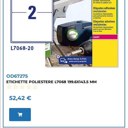
OD67275
ETICHETTE POLIESTERE L7068 199.6X143.5 MM
☆
☆
☆
☆
☆
52,42
€