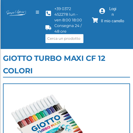
+39 0372
Logi
452278 lun -
n
ven 8:00 18:00
Il mio carrello
Consegna 24 /
48 ore
GIOTTO TURBO MAXI CF 12
COLORI