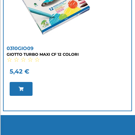
0310GIO09
GIOTTO TURBO MAXI CF 12 COLORI
☆
☆
☆
☆
☆
5,42
€