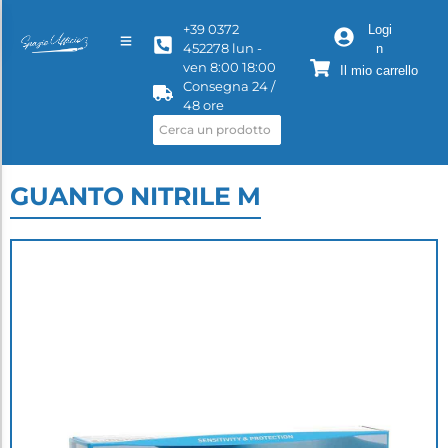
+39 0372
Logi
452278 lun -
n
ven 8:00 18:00
Il mio carrello
Consegna 24 /
48 ore
GUANTO NITRILE M