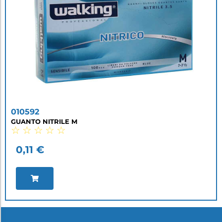
010592
GUANTO NITRILE M
☆
☆
☆
☆
☆
0,11
€