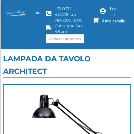
+39 0372
Logi
452278 lun -
n
ven 8:00 18:00
Il mio carrello
Consegna 24 /
48 ore
LAMPADA DA TAVOLO
ARCHITECT