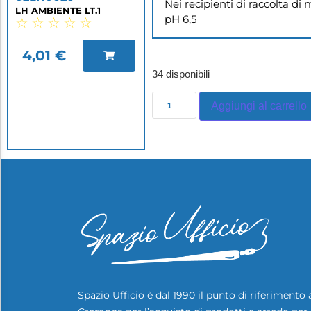
Nei recipienti di raccolta di ma
LH AMBIENTE LT.1
pH 6,5
☆
☆
☆
☆
☆
4,01
€
34 disponibili
Aggiungi al carrello
Spazio Ufficio è dal 1990 il punto di riferimento 