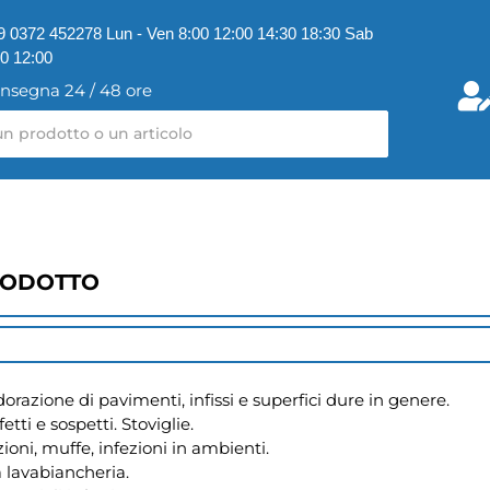
9 0372 452278 Lun - Ven 8:00 12:00 14:30 18:30 Sab
00 12:00
nsegna 24 / 48 ore
RODOTTO
orazione di pavimenti, infissi e superfici dure in genere.

tti e sospetti. Stoviglie.

ni, muffe, infezioni in ambienti.

lavabiancheria.
