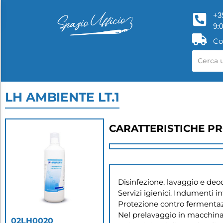
+3
9:
Co
LH AMBIENTE LT.1
CARATTERISTICHE P
Disinfezione, lavaggio e deod
Servizi igienici. Indumenti infe
Protezione contro fermentazio
Nel prelavaggio in macchina 
02LH0020