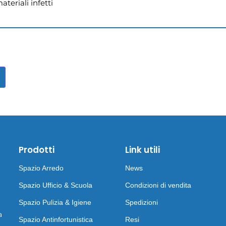
teriali infetti

Prodotti
Link utili
Spazio Arredo
News
Spazio Ufficio & Scuola
Condizioni di vendita
Spazio Pulizia & Igiene
Spedizioni
a
Spazio Antinfortunistica
Resi