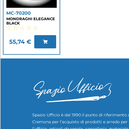
MC-70200
MONDRAGHI ELEGANCE
BLACK
☆
☆
☆
☆
☆
55,74
€
Spazio Ufficio è dal 1990 il punto di riferimento 
Cremona per l’acquisto di prodotti e arredo per
l’ufficio, articoli da regalo, cancelleria, materiale