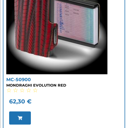
MC-50900
MONDRAGHI EVOLUTION RED
☆
☆
☆
☆
☆
62,30
€