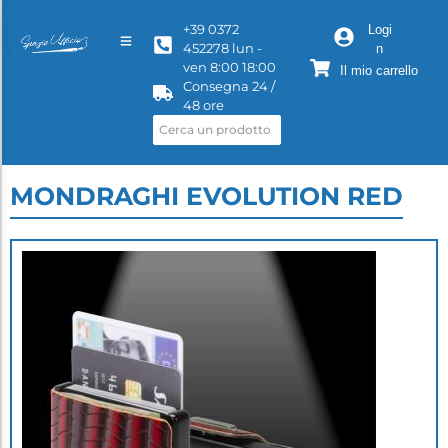
+39 0372
Logi
452278 lun -
n
ven 8:00 18:00
Il mio carrello
Consegna 24 /
48 ore
MONDRAGHI EVOLUTION RED