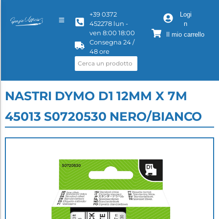
+39 0372
Logi
452278 lun -
n
ven 8:00 18:00
Il mio carrello
Consegna 24 /
48 ore
NASTRI DYMO D1 12MM X 7M
45013 S0720530 NERO/BIANCO