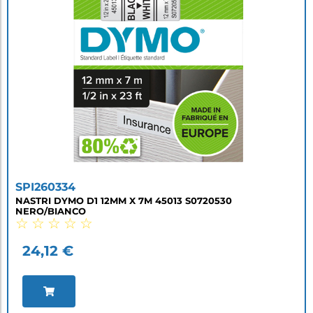
SPI260334
NASTRI DYMO D1 12MM X 7M 45013 S0720530
NERO/BIANCO
☆
☆
☆
☆
☆
24,12
€