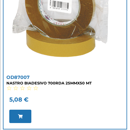
OD87007
NASTRO BIADESIVO 700RDA 25MMX50 MT
☆
☆
☆
☆
☆
5,08
€