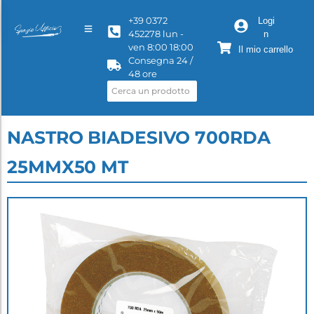
+39 0372
Logi
452278 lun -
n
ven 8:00 18:00
Il mio carrello
Consegna 24 /
48 ore
NASTRO BIADESIVO 700RDA
25MMX50 MT