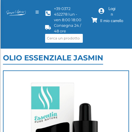
+39 0372
Logi
452278 lun -
n
ven 8:00 18:00
Il mio carrello
Consegna 24 /
48 ore
OLIO ESSENZIALE JASMIN