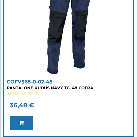
COFV568-0-02-48
PANTALONE KUDUS NAVY TG. 48 COFRA
☆
☆
☆
☆
☆
36,48
€