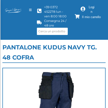
+39 0372
Logi
452278 lun -
n
ven 8:00 18:00
Il mio carrello
Consegna 24 /
48 ore
PANTALONE KUDUS NAVY TG.
48 COFRA