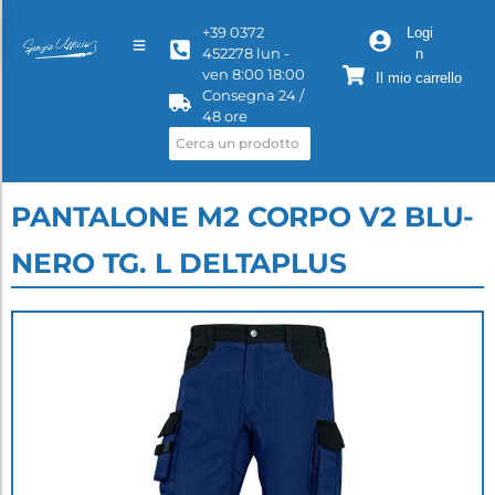
+39 0372
Logi
452278 lun -
n
ven 8:00 18:00
Il mio carrello
Consegna 24 /
48 ore
PANTALONE M2 CORPO V2 BLU-
NERO TG. L DELTAPLUS