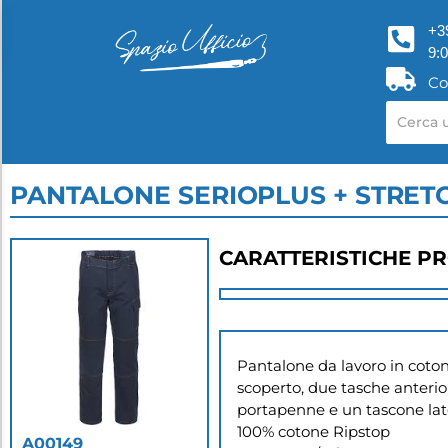
+3
9:
Co
PANTALONE SERIOPLUS + STRETC
CARATTERISTICHE P
Pantalone da lavoro in cotone
scoperto, due tasche anterio
portapenne e un tascone later
100% cotone Ripstop

A00149