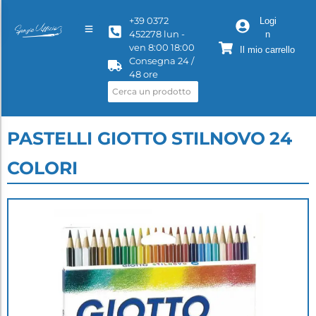
+39 0372
Logi
452278 lun -
n
ven 8:00 18:00
Il mio carrello
Consegna 24 /
48 ore
PASTELLI GIOTTO STILNOVO 24
COLORI