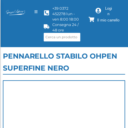
+39 0372
Logi
452278 lun -
n
ven 8:00 18:00
Il mio carrello
Consegna 24 /
48 ore
PENNARELLO STABILO OHPEN
SUPERFINE NERO