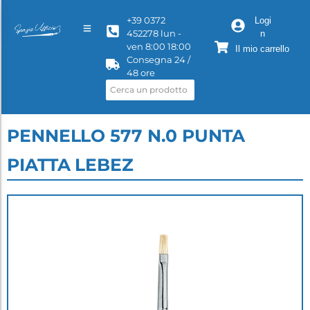
+39 0372
Logi
452278 lun -
n
ven 8:00 18:00
Il mio carrello
Consegna 24 /
48 ore
PENNELLO 577 N.0 PUNTA
PIATTA LEBEZ