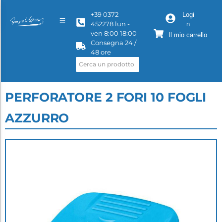
+39 0372
Logi
452278 lun -
n
ven 8:00 18:00
Il mio carrello
Consegna 24 /
48 ore
PERFORATORE 2 FORI 10 FOGLI
AZZURRO