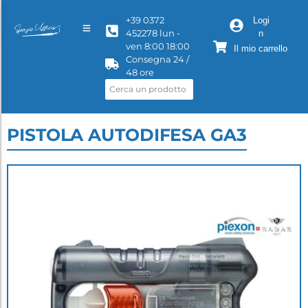
+39 0372
Logi
452278 lun -
n
ven 8:00 18:00
Il mio carrello
Consegna 24 /
48 ore
PISTOLA AUTODIFESA GA3