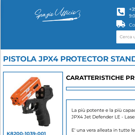
+3
9:
Co
PISTOLA JPX4 PROTECTOR STA
CARATTERISTICHE P
La più potente e la più capac
JPX4 Jet Defender LE - Laser p
E' una vera alleata in tutte 
K8200-1039-001