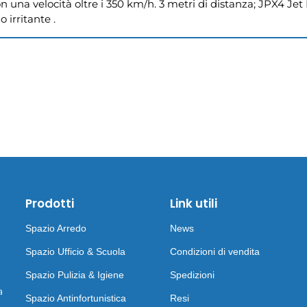
con una velocità oltre i 350 km/h. 3 metri di distanza; JPX4 Jet 
 irritante .
Prodotti
Link utili
Spazio Arredo
News
Spazio Ufficio & Scuola
Condizioni di vendita
Spazio Pulizia & Igiene
Spedizioni
a
Spazio Antinfortunistica
Resi