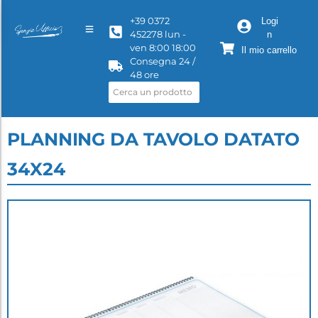
+39 0372
Logi
452278 lun -
n
ven 8:00 18:00
Il mio carrello
Consegna 24 /
48 ore
PLANNING DA TAVOLO DATATO
34X24