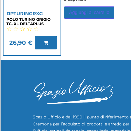
Aggiungi al carrello
DPTURINGRXG
POLO TURINO GRIGIO
TG. XL DELTAPLUS
☆
☆
☆
☆
☆
26,90
€
Spazio Ufficio è dal 1990 il punto di riferimento 
Cremona per l’acquisto di prodotti e arredo per
l’ufficio, articoli da regalo, cancelleria, materiale