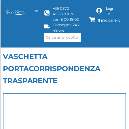
+39 0372
Logi
452278 lun -
n
ven 8:00 18:00
Il mio carrello
Consegna 24 /
48 ore
VASCHETTA
PORTACORRISPONDENZA
TRASPARENTE