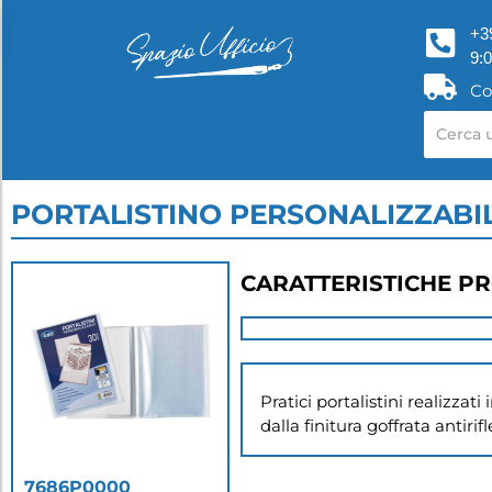
+3
9:
Co
PORTALISTINO PERSONALIZZABIL
CARATTERISTICHE P
Pratici portalistini realizzat
dalla finitura goffrata antirifl
7686P0000