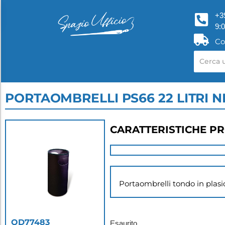
+3
9:
Co
PORTAOMBRELLI PS66 22 LITRI 
CARATTERISTICHE P
Portaombrelli tondo in plasi
OD77483
Esaurito