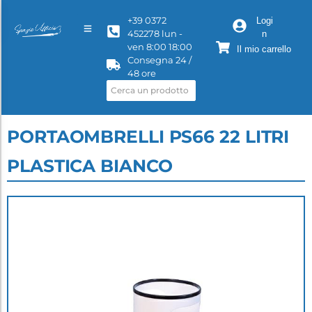
+39 0372
Logi
452278 lun -
n
ven 8:00 18:00
Il mio carrello
Consegna 24 /
48 ore
PORTAOMBRELLI PS66 22 LITRI
PLASTICA BIANCO