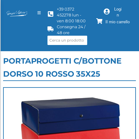
+39 0372
Logi
452278 lun -
n
ven 8:00 18:00
Il mio carrello
Consegna 24 /
48 ore
PORTAPROGETTI C/BOTTONE
DORSO 10 ROSSO 35X25