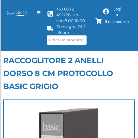
+39 0372
Logi
452278 lun -
n
ven 8:00 18:00
Il mio carrello
Consegna 24 /
48 ore
RACCOGLITORE 2 ANELLI
DORSO 8 CM PROTOCOLLO
BASIC GRIGIO