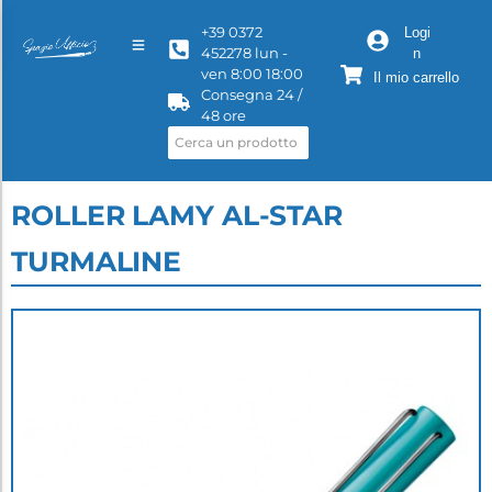
+39 0372
Logi
452278 lun -
n
ven 8:00 18:00
Il mio carrello
Consegna 24 /
48 ore
ROLLER LAMY AL-STAR
TURMALINE