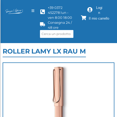
+39 0372
Logi
452278 lun -
n
ven 8:00 18:00
Il mio carrello
Consegna 24 /
48 ore
ROLLER LAMY LX RAU M