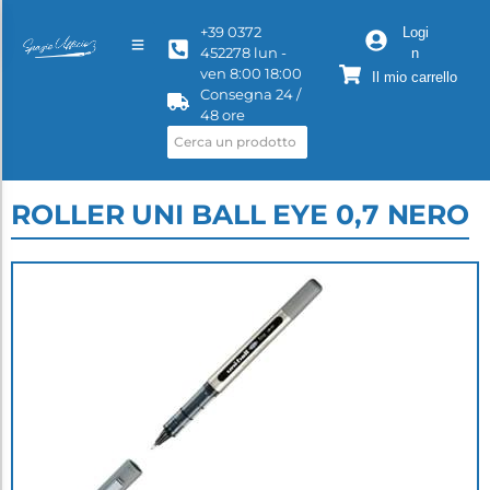
+39 0372
Logi
452278 lun -
n
ven 8:00 18:00
Il mio carrello
Consegna 24 /
48 ore
ROLLER UNI BALL EYE 0,7 NERO