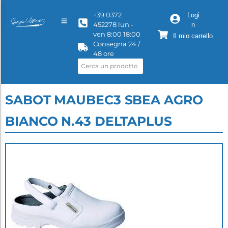
+39 0372
Logi
452278 lun -
n
ven 8:00 18:00
Il mio carrello
Consegna 24 /
48 ore
SABOT MAUBEC3 SBEA AGRO
BIANCO N.43 DELTAPLUS