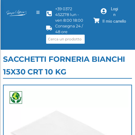
+39 0372
Logi
452278 lun -
n
ven 8:00 18:00
Il mio carrello
Consegna 24 /
48 ore
SACCHETTI FORNERIA BIANCHI
15X30 CRT 10 KG