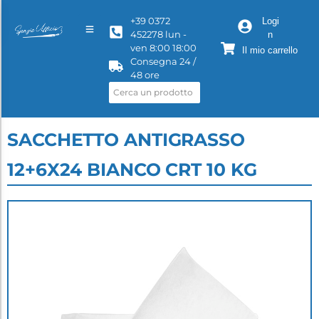
+39 0372
Logi
452278 lun -
n
ven 8:00 18:00
Il mio carrello
Consegna 24 /
48 ore
SACCHETTO ANTIGRASSO
12+6X24 BIANCO CRT 10 KG