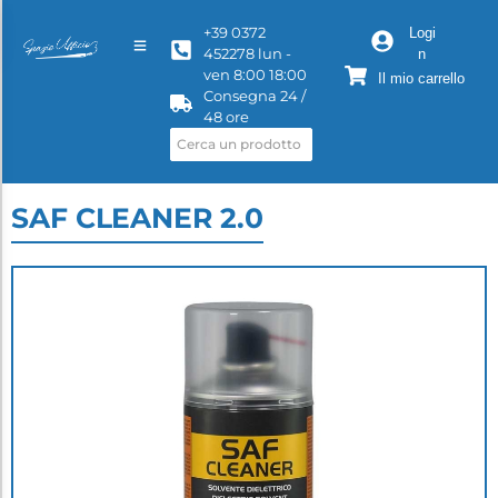
+39 0372
Logi
452278 lun -
n
ven 8:00 18:00
Il mio carrello
Consegna 24 /
48 ore
SAF CLEANER 2.0