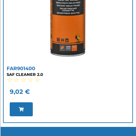
FAR901400
SAF CLEANER 2.0
☆
☆
☆
☆
☆
9,02
€