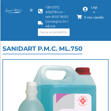
+39 0372
Logi
452278 lun -
n
ven 8:00 18:00
Il mio carrello
Consegna 24 /
48 ore
SANIDART P.M.C. ML.750