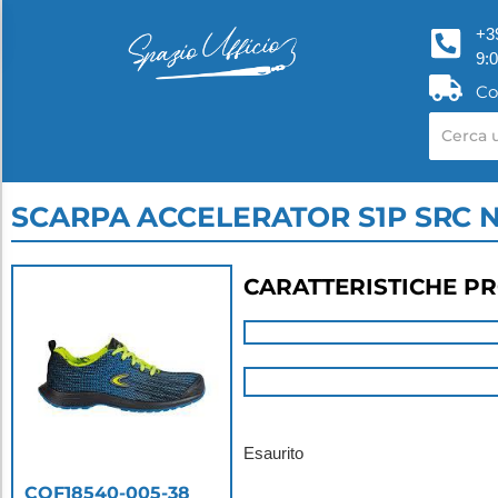
+3
9:
Co
SCARPA ACCELERATOR S1P SRC N
CARATTERISTICHE P
Esaurito
COF18540-005-38