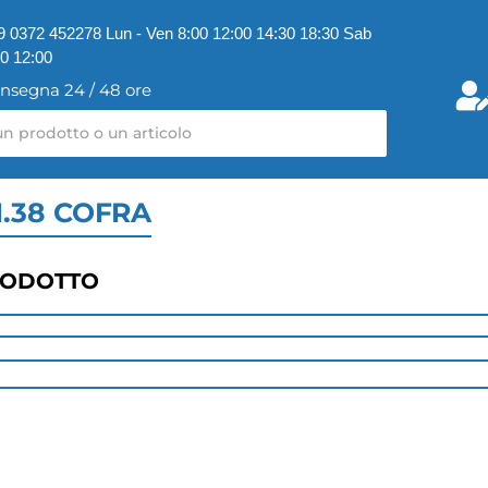
9 0372 452278 Lun - Ven 8:00 12:00 14:30 18:30 Sab
00 12:00
nsegna 24 / 48 ore
.38 COFRA
RODOTTO