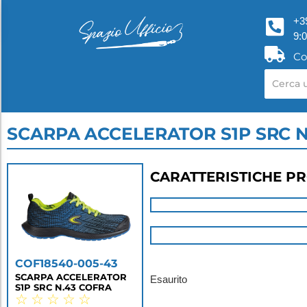
+3
9:
Co
SCARPA ACCELERATOR S1P SRC N
CARATTERISTICHE P
COF18540-005-43
SCARPA ACCELERATOR
Esaurito
S1P SRC N.43 COFRA
☆
☆
☆
☆
☆