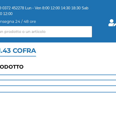
9 0372 452278 Lun - Ven 8:00 12:00 14:30 18:30 Sab
00 12:00
nsegna 24 / 48 ore
.43 COFRA
RODOTTO