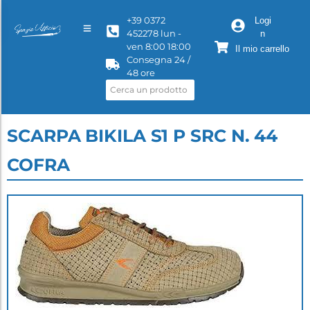
+39 0372
Logi
452278 lun -
n
ven 8:00 18:00
Il mio carrello
Consegna 24 /
48 ore
SCARPA BIKILA S1 P SRC N. 44
COFRA