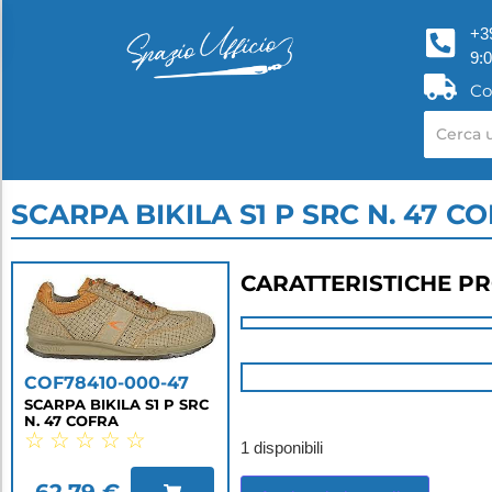
+3
9:
Co
SCARPA BIKILA S1 P SRC N. 47 C
CARATTERISTICHE P
COF78410-000-47
SCARPA BIKILA S1 P SRC
N. 47 COFRA
☆
☆
☆
☆
☆
1 disponibili
62,79
€