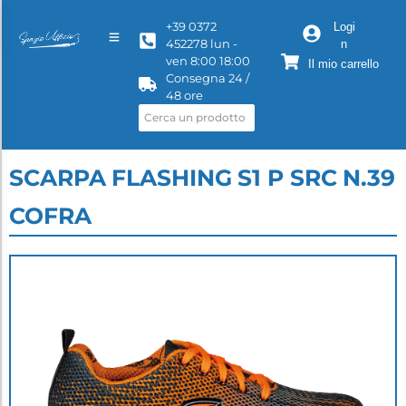
+39 0372
Logi
452278 lun -
n
ven 8:00 18:00
Il mio carrello
Consegna 24 /
48 ore
SCARPA FLASHING S1 P SRC N.39
COFRA