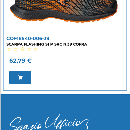
COF18540-006-39
SCARPA FLASHING S1 P SRC N.39 COFRA
☆
☆
☆
☆
☆
62,79
€