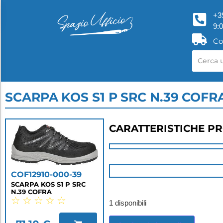
+3
9:
Co
SCARPA KOS S1 P SRC N.39 COFR
CARATTERISTICHE P
COF12910-000-39
SCARPA KOS S1 P SRC
N.39 COFRA
☆
☆
☆
☆
☆
1 disponibili