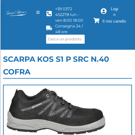
+39 0372
Logi
452278 lun -
n
ven 8:00 18:00
Il mio carrello
Consegna 24 /
48 ore
SCARPA KOS S1 P SRC N.40
COFRA