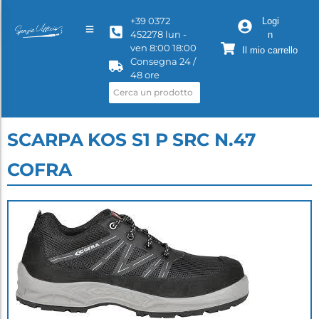
+39 0372
Logi
452278 lun -
n
ven 8:00 18:00
Il mio carrello
Consegna 24 /
48 ore
SCARPA KOS S1 P SRC N.47
COFRA