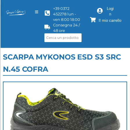
+39 0372
Logi
452278 lun -
n
ven 8:00 18:00
Il mio carrello
Consegna 24 /
48 ore
SCARPA MYKONOS ESD S3 SRC
N.45 COFRA