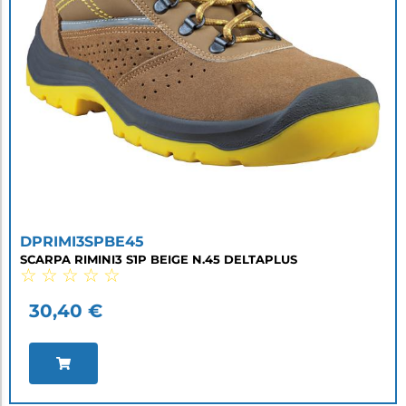
DPRIMI3SPBE45
SCARPA RIMINI3 S1P BEIGE N.45 DELTAPLUS
☆
☆
☆
☆
☆
30,40
€