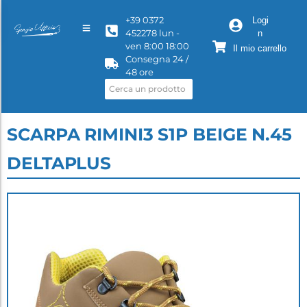
+39 0372
Logi
452278 lun -
n
ven 8:00 18:00
Il mio carrello
Consegna 24 /
48 ore
SCARPA RIMINI3 S1P BEIGE N.45
DELTAPLUS