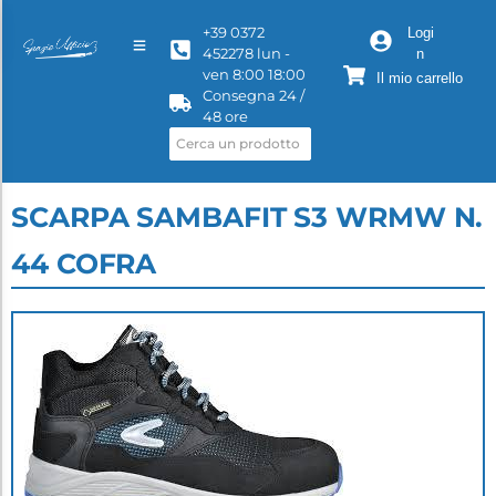
+39 0372
Logi
452278 lun -
n
ven 8:00 18:00
Il mio carrello
Consegna 24 /
48 ore
SCARPA SAMBAFIT S3 WRMW N.
44 COFRA