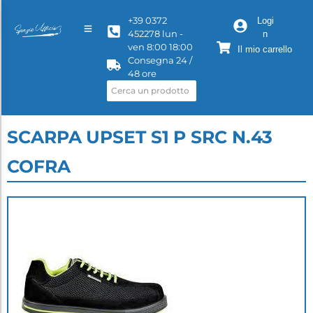
+39 0372
Logi
452278 lun -
n
ven 8:00 18:00
Il mio carrello
Consegna 24 /
48 ore
SCARPA UPSET S1 P SRC N.43
COFRA