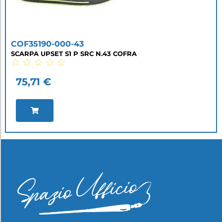
COF35190-000-43
SCARPA UPSET S1 P SRC N.43 COFRA
☆
☆
☆
☆
☆
75,71
€