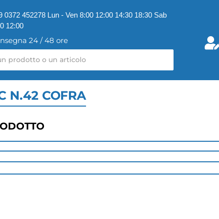
9 0372 452278 Lun - Ven 8:00 12:00 14:30 18:30 Sab
00 12:00
nsegna 24 / 48 ore
 N.42 COFRA
RODOTTO